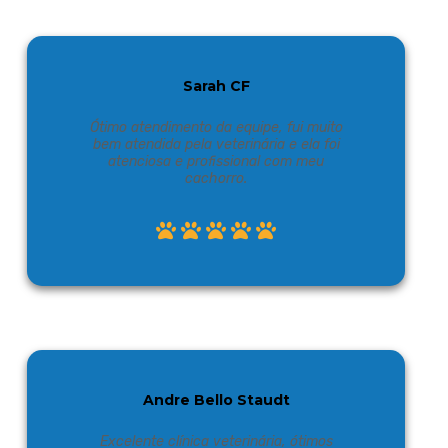
Sarah CF
Ótimo atendimento da equipe, fui muito
bem atendida pela veterinária e ela foi
atenciosa e profissional com meu
cachorro.
Andre Bello Staudt
Excelente clínica veterinária, ótimos