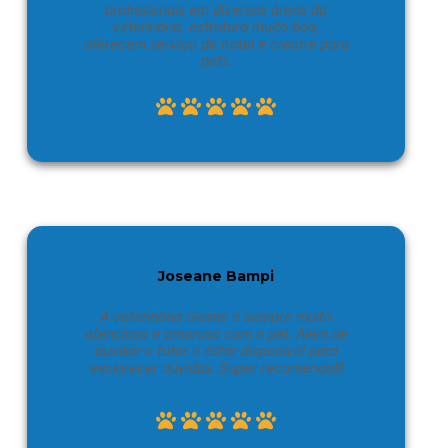
profissionais em diversas áreas da
veterinária, estrutura muito boa,
oferecem serviço de hotel e creche para
pets.
Joseane Bampi
A veterinária Geane é sempre muito
atenciosa e amorosa com o pet. Além de
auxiliar o tutor e estar disponível para
esclarecer dúvidas. Super recomendo!!!