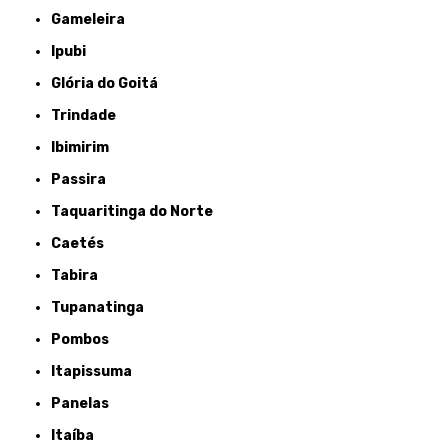
Gameleira
Ipubi
Glória do Goitá
Trindade
Ibimirim
Passira
Taquaritinga do Norte
Caetés
Tabira
Tupanatinga
Pombos
Itapissuma
Panelas
Itaíba