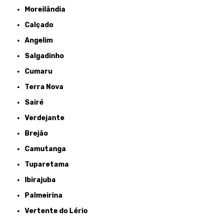
Moreilândia
Calçado
Angelim
Salgadinho
Cumaru
Terra Nova
Sairé
Verdejante
Brejão
Camutanga
Tuparetama
Ibirajuba
Palmeirina
Vertente do Lério