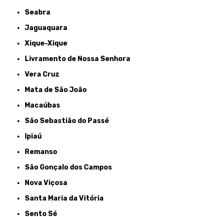
Seabra
Jaguaquara
Xique-Xique
Livramento de Nossa Senhora
Vera Cruz
Mata de São João
Macaúbas
São Sebastião do Passé
Ipiaú
Remanso
São Gonçalo dos Campos
Nova Viçosa
Santa Maria da Vitória
Sento Sé