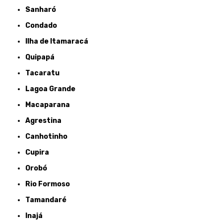
Sanharó
Condado
Ilha de Itamaracá
Quipapá
Tacaratu
Lagoa Grande
Macaparana
Agrestina
Canhotinho
Cupira
Orobó
Rio Formoso
Tamandaré
Inajá