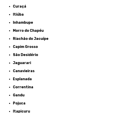
Curaçá
Itiúba
Inhambupe
Morro do Chapéu
Riachão do Jacuípe
Capim Grosso
São Desidério
Jaguarari
Canavieiras
Esplanada
Correntina
Gandu
Pojuca
Itapicuru