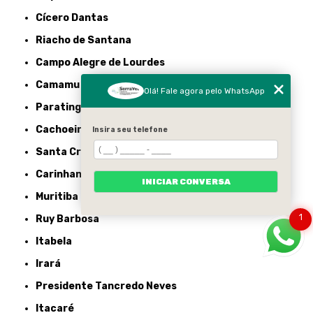
Cícero Dantas
Riacho de Santana
Campo Alegre de Lourdes
Camamu
Olá! Fale agora pelo WhatsApp
Paratinga
Cachoeira
Insira seu telefone
Santa Cruz Cabrália
Carinhanha
INICIAR CONVERSA
Muritiba
1
Ruy Barbosa
Itabela
Irará
Presidente Tancredo Neves
Itacaré