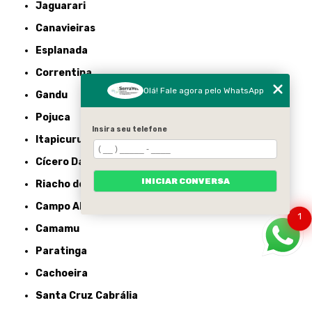
Jaguarari
Canavieiras
Esplanada
Correntina
Olá! Fale agora pelo WhatsApp
Gandu
Pojuca
Insira seu telefone
Itapicuru
Cícero Dantas
INICIAR CONVERSA
Riacho de Santana
Campo Alegre de Lourdes
1
Camamu
Paratinga
Cachoeira
Santa Cruz Cabrália