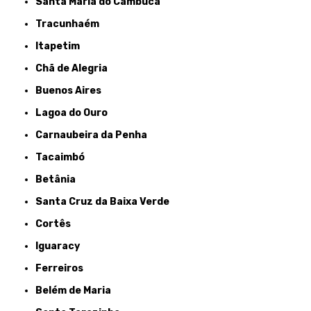
Santa Maria do Cambucá
Tracunhaém
Itapetim
Chã de Alegria
Buenos Aires
Lagoa do Ouro
Carnaubeira da Penha
Tacaimbó
Betânia
Santa Cruz da Baixa Verde
Cortês
Iguaracy
Ferreiros
Belém de Maria