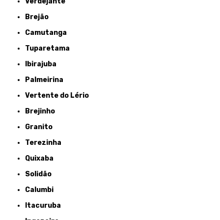
Verdejante
Brejão
Camutanga
Tuparetama
Ibirajuba
Palmeirina
Vertente do Lério
Brejinho
Granito
Terezinha
Quixaba
Solidão
Calumbi
Itacuruba