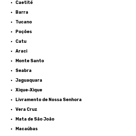
Caetité
Barra
Tucano
Poções
Catu
Araci
Monte Santo
Seabra
Jaguaquara
Xique-Xique
Livramento de Nossa Senhora
Vera Cruz
Mata de São João
Macaúbas