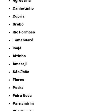
Agrestina
Canhotinho
Cupira
Orobó
Rio Formoso
Tamandaré
Inajá
Altinho
Amaraji
São João
Flores
Pedra
Feira Nova
Parnamirim