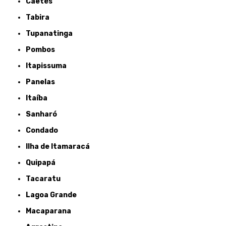
Caetés
Tabira
Tupanatinga
Pombos
Itapissuma
Panelas
Itaíba
Sanharó
Condado
Ilha de Itamaracá
Quipapá
Tacaratu
Lagoa Grande
Macaparana