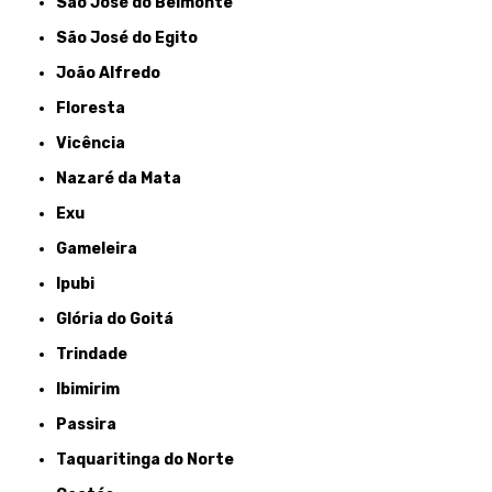
São José do Belmonte
São José do Egito
João Alfredo
Floresta
Vicência
Nazaré da Mata
Exu
Gameleira
Ipubi
Glória do Goitá
Trindade
Ibimirim
Passira
Taquaritinga do Norte