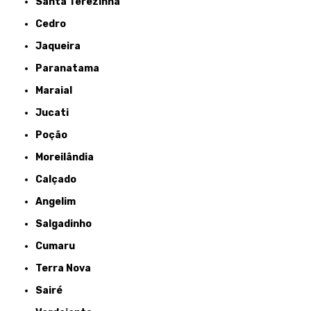
Santa Terezinha
Cedro
Jaqueira
Paranatama
Maraial
Jucati
Poção
Moreilândia
Calçado
Angelim
Salgadinho
Cumaru
Terra Nova
Sairé