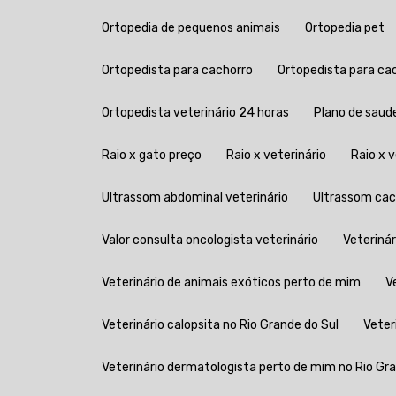
Ortopedia de pequenos animais
Ortopedia pet
Ortopedista para cachorro
Ortopedista para ca
Ortopedista veterinário 24 horas
Plano de saud
Raio x gato preço
Raio x veterinário
Raio x
Ultrassom abdominal veterinário
Ultrassom ca
Valor consulta oncologista veterinário
Veteriná
Veterinário de animais exóticos perto de mim
Veterinário calopsita no Rio Grande do Sul
Vete
Veterinário dermatologista perto de mim no Rio Gr