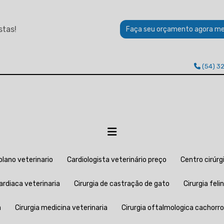
stas!
Faça seu orçamento agora m
(54) 3
plano veterinario
Cardiologista veterinário preço
Centro cirúr
 cardiaca veterinaria
Cirurgia de castração de gato
Cirurgia feli
a
Cirurgia medicina veterinaria
Cirurgia oftalmologica cachorro