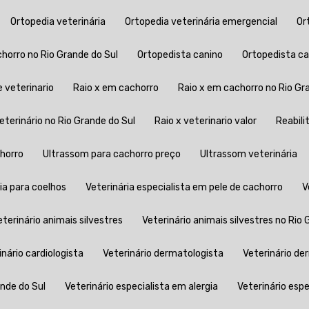
Ortopedia veterinária
Ortopedia veterinária emergencial
O
chorro no Rio Grande do Sul
Ortopedista canino
Ortopedista c
e veterinario
Raio x em cachorro
Raio x em cachorro no Rio Gr
 veterinário no Rio Grande do Sul
Raio x veterinario valor
Reabil
chorro
Ultrassom para cachorro preço
Ultrassom veterinária
ria para coelhos
Veterinária especialista em pele de cachorro
Veterinário animais silvestres
Veterinário animais silvestres no Rio
rinário cardiologista
Veterinário dermatologista
Veterinário d
ande do Sul
Veterinário especialista em alergia
Veterinário es