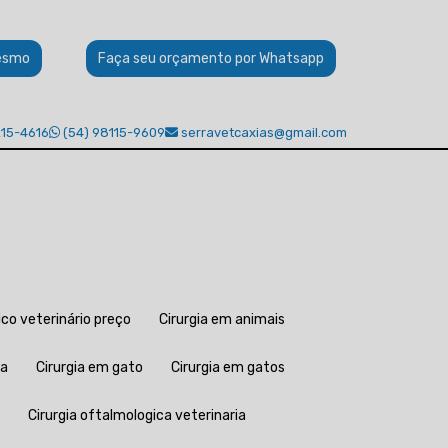
esmo
Faça seu orçamento por Whatsapp
215-4616
(54) 98115-9609
serravetcaxias@gmail.com
gico veterinário preço
Cirurgia em animais
na
Cirurgia em gato
Cirurgia em gatos
Cirurgia oftalmologica veterinaria