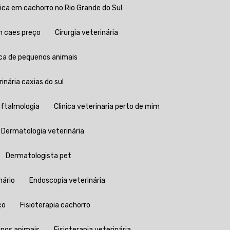
edica em cachorro no Rio Grande do Sul
em caes preço
Cirurgia veterinária
rgica de pequenos animais
erinária caxias do sul
 oftalmologia
Clinica veterinaria perto de mim
Dermatologia veterinária
Dermatologista pet
nário
Endoscopia veterinária
ço
Fisioterapia cachorro
enos animais
Fisioterapia veterinária