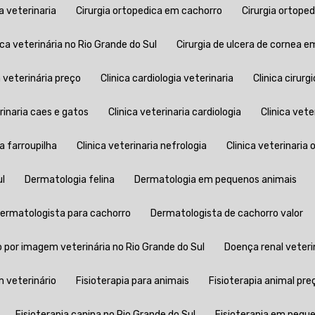
ia veterinaria
Cirurgia ortopedica em cachorro
Cirurgia ortop
ica veterinária no Rio Grande do Sul
Cirurgia de ulcera de cornea 
ia veterinária preço
Clinica cardiologia veterinaria
Clinica ciru
erinaria caes e gatos
Clinica veterinaria cardiologia
Clinica vet
ia farroupilha
Clinica veterinaria nefrologia
Clinica veterinaria
ul
Dermatologia felina
Dermatologia em pequenos animais
Dermatologista para cachorro
Dermatologista de cachorro valor
o por imagem veterinária no Rio Grande do Sul
Doença renal veteri
 veterinário
Fisioterapia para animais
Fisioterapia animal pre
Fisioterapia canina no Rio Grande do Sul
Fisioterapia em pequ