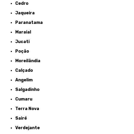
Cedro
Jaqueira
Paranatama
Maraial
Jucati
Poção
Moreilândia
Calçado
Angelim
Salgadinho
Cumaru
Terra Nova
Sairé
Verdejante