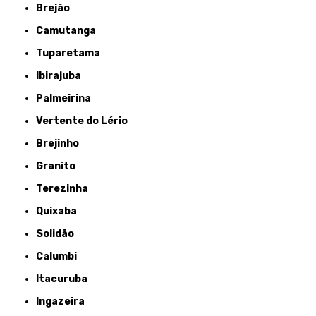
Brejão
Camutanga
Tuparetama
Ibirajuba
Palmeirina
Vertente do Lério
Brejinho
Granito
Terezinha
Quixaba
Solidão
Calumbi
Itacuruba
Ingazeira