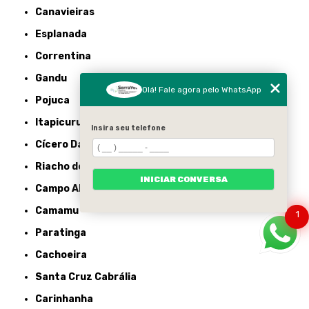
Canavieiras
Esplanada
Correntina
Gandu
Olá! Fale agora pelo WhatsApp
Pojuca
Itapicuru
Insira seu telefone
Cícero Dantas
Riacho de Santana
INICIAR CONVERSA
Campo Alegre de Lourdes
Camamu
1
Paratinga
Cachoeira
Santa Cruz Cabrália
Carinhanha