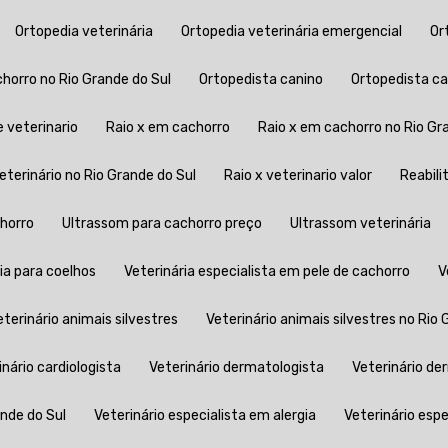
Ortopedia veterinária
Ortopedia veterinária emergencial
O
chorro no Rio Grande do Sul
Ortopedista canino
Ortopedista c
e veterinario
Raio x em cachorro
Raio x em cachorro no Rio Gr
 veterinário no Rio Grande do Sul
Raio x veterinario valor
Reabil
chorro
Ultrassom para cachorro preço
Ultrassom veterinária
ria para coelhos
Veterinária especialista em pele de cachorro
Veterinário animais silvestres
Veterinário animais silvestres no Rio
rinário cardiologista
Veterinário dermatologista
Veterinário d
ande do Sul
Veterinário especialista em alergia
Veterinário es