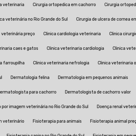
ia veterinaria
Cirurgia ortopedica em cachorro
Cirurgia ortop
ica veterinária no Rio Grande do Sul
Cirurgia de ulcera de cornea 
ia veterinária preço
Clinica cardiologia veterinaria
Clinica ciru
erinaria caes e gatos
Clinica veterinaria cardiologia
Clinica vet
ia farroupilha
Clinica veterinaria nefrologia
Clinica veterinaria
ul
Dermatologia felina
Dermatologia em pequenos animais
Dermatologista para cachorro
Dermatologista de cachorro valor
o por imagem veterinária no Rio Grande do Sul
Doença renal veteri
 veterinário
Fisioterapia para animais
Fisioterapia animal pre
Fisioterapia canina no Rio Grande do Sul
Fisioterapia em pequ