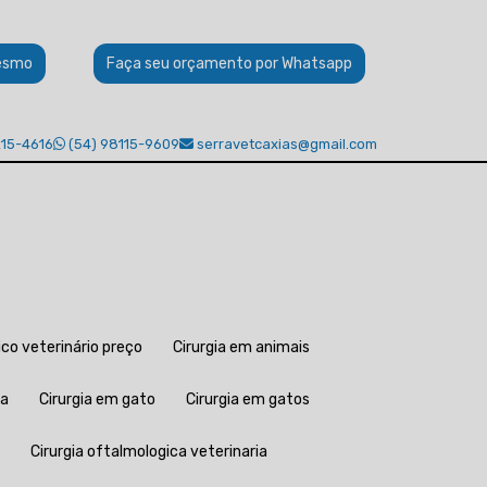
esmo
Faça seu orçamento por Whatsapp
215-4616
(54) 98115-9609
serravetcaxias@gmail.com
gico veterinário preço
Cirurgia em animais
na
Cirurgia em gato
Cirurgia em gatos
Cirurgia oftalmologica veterinaria