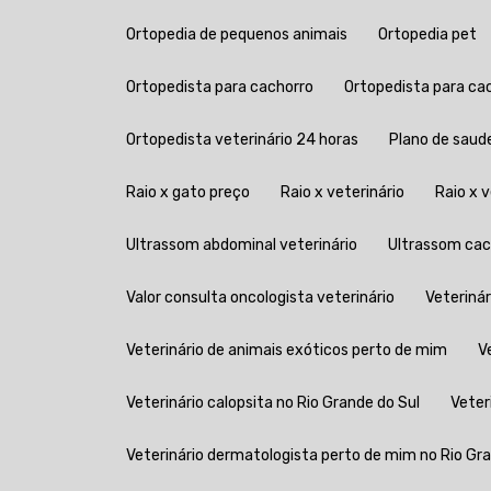
Ortopedia de pequenos animais
Ortopedia pet
Ortopedista para cachorro
Ortopedista para ca
Ortopedista veterinário 24 horas
Plano de saud
Raio x gato preço
Raio x veterinário
Raio x
Ultrassom abdominal veterinário
Ultrassom ca
Valor consulta oncologista veterinário
Veteriná
Veterinário de animais exóticos perto de mim
Veterinário calopsita no Rio Grande do Sul
Vete
Veterinário dermatologista perto de mim no Rio Gr