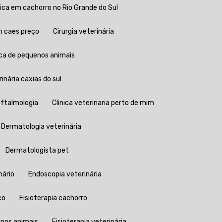
edica em cachorro no Rio Grande do Sul
em caes preço
Cirurgia veterinária
rgica de pequenos animais
erinária caxias do sul
 oftalmologia
Clinica veterinaria perto de mim
Dermatologia veterinária
Dermatologista pet
nário
Endoscopia veterinária
ço
Fisioterapia cachorro
enos animais
Fisioterapia veterinária