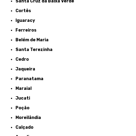
Santa Cruz da Baixa Verde
Cortês
Iguaracy
Ferreiros
Belém de Maria
Santa Terezinha
Cedro
Jaqueira
Paranatama
Maraial
Jucati
Poção
Moreilândia
Calçado