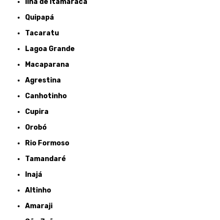
Ilha de Itamaracá
Quipapá
Tacaratu
Lagoa Grande
Macaparana
Agrestina
Canhotinho
Cupira
Orobó
Rio Formoso
Tamandaré
Inajá
Altinho
Amaraji