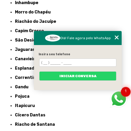
Inhambupe
Morro do Chapéu
Riachão do Jacuípe
Capim Grosso
Olá! Fale agora pelo WhatsApp
São Desidério
Jaguarari
Insira seu telefone
Canavieiras
Esplanada
INICIAR CONVERSA
Correntina
Gandu
1
Pojuca
Itapicuru
Cícero Dantas
Riacho de Santana