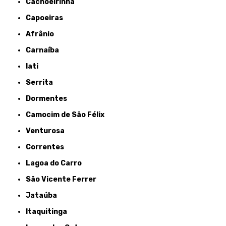
Cachoeirinha
Capoeiras
Afrânio
Carnaíba
Iati
Serrita
Dormentes
Camocim de São Félix
Venturosa
Correntes
Lagoa do Carro
São Vicente Ferrer
Jataúba
Itaquitinga