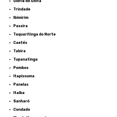
Glória do Goitá
Trindade
Ibimirim
Passira
Taquaritinga do Norte
Caetés
Tabira
Tupanatinga
Pombos
Itapissuma
Panelas
Itaíba
Sanharó
Condado