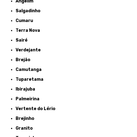
Angelim
Salgadinho
Cumaru
Terra Nova
Sairé
Verdejante
Brejão
Camutanga
Tuparetama
Ibirajuba
Palmeirina
Vertente do Lério
Brejinho
Granito