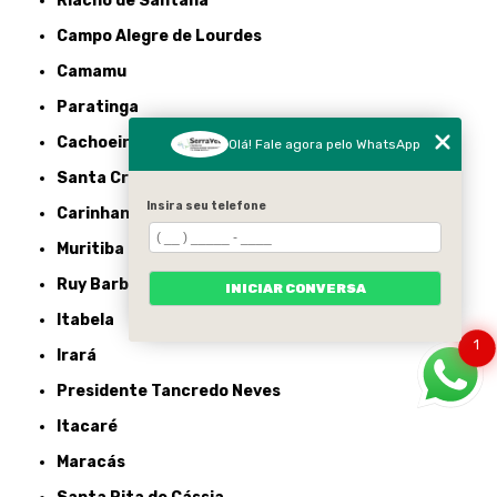
Riacho de Santana
Campo Alegre de Lourdes
Camamu
Paratinga
Cachoeira
Olá! Fale agora pelo WhatsApp
Santa Cruz Cabrália
Insira seu telefone
Carinhanha
Muritiba
Ruy Barbosa
INICIAR CONVERSA
Itabela
1
Irará
Presidente Tancredo Neves
Itacaré
Maracás