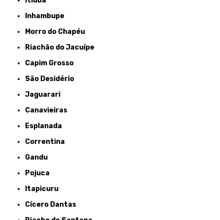
Itiúba
Inhambupe
Morro do Chapéu
Riachão do Jacuípe
Capim Grosso
São Desidério
Jaguarari
Canavieiras
Esplanada
Correntina
Gandu
Pojuca
Itapicuru
Cícero Dantas