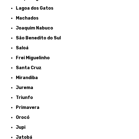
Lagoa dos Gatos
Machados
Joaquim Nabuco
São Benedito do Sul
Saloá
Frei Miguelinho
Santa Cruz
Mirandiba
Jurema
Triunfo
Primavera
Orocó
Jupi
Jatobá