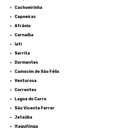
Cachoeirinha
Capoeiras
Afrânio
Carnaíba
Iati
Serrita
Dormentes
Camocim de São Félix
Venturosa
Correntes
Lagoa do Carro
São Vicente Ferrer
Jataúba
Itaquitinga