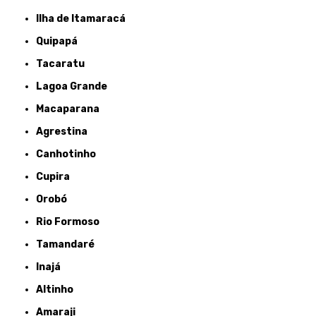
Ilha de Itamaracá
Quipapá
Tacaratu
Lagoa Grande
Macaparana
Agrestina
Canhotinho
Cupira
Orobó
Rio Formoso
Tamandaré
Inajá
Altinho
Amaraji