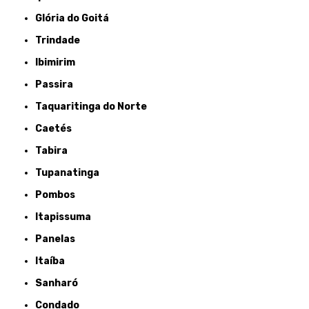
Glória do Goitá
Trindade
Ibimirim
Passira
Taquaritinga do Norte
Caetés
Tabira
Tupanatinga
Pombos
Itapissuma
Panelas
Itaíba
Sanharó
Condado