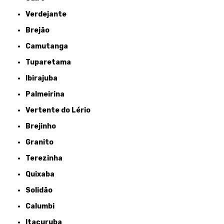
Verdejante
Brejão
Camutanga
Tuparetama
Ibirajuba
Palmeirina
Vertente do Lério
Brejinho
Granito
Terezinha
Quixaba
Solidão
Calumbi
Itacuruba