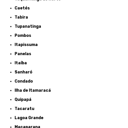
Caetés
Tabira
Tupanatinga
Pombos
Itapissuma
Panelas
Itaíba
Sanharó
Condado
Ilha de Itamaracá
Quipapá
Tacaratu
Lagoa Grande
Macaparana