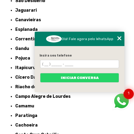
São Desidério
Jaguarari
Canavieiras
Esplanada
Correntina
Olá! Fale agora pelo WhatsApp
Gandu
Insira seu telefone
Pojuca
Itapicuru
Cícero Dantas
INICIAR CONVERSA
Riacho de Santana
1
Campo Alegre de Lourdes
Camamu
Paratinga
Cachoeira