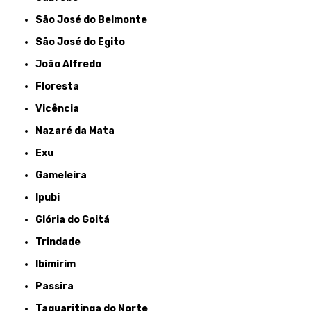
São José do Belmonte
São José do Egito
João Alfredo
Floresta
Vicência
Nazaré da Mata
Exu
Gameleira
Ipubi
Glória do Goitá
Trindade
Ibimirim
Passira
Taquaritinga do Norte