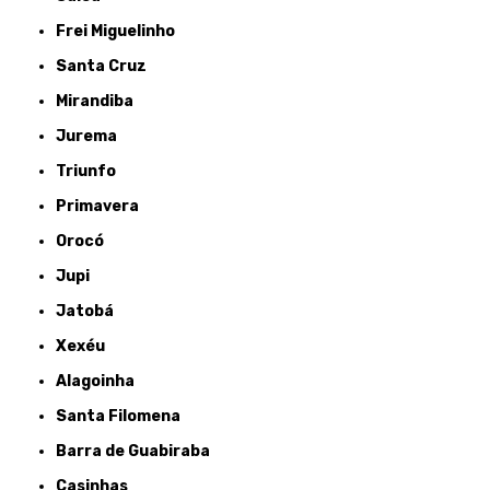
Frei Miguelinho
Santa Cruz
Mirandiba
Jurema
Triunfo
Primavera
Orocó
Jupi
Jatobá
Xexéu
Alagoinha
Santa Filomena
Barra de Guabiraba
Casinhas