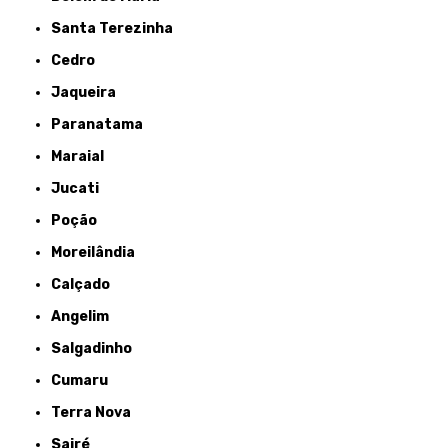
Santa Terezinha
Cedro
Jaqueira
Paranatama
Maraial
Jucati
Poção
Moreilândia
Calçado
Angelim
Salgadinho
Cumaru
Terra Nova
Sairé